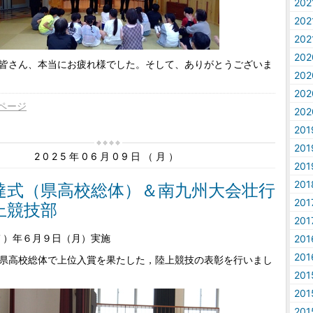
20
20
20
20
皆さん、本当にお疲れ様でした。そして、ありがとうございま
20
20
ページ
20
20
20
2025年06月09日（月）
20
20
達式（県高校総体）＆南九州大会壮行
20
上競技部
20
和７）年６月９日（月）実施
20
20
県高校総体で上位入賞を果たした，陸上競技の表彰を行いまし
20
20
20