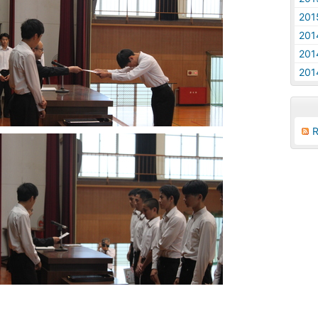
20
20
20
20