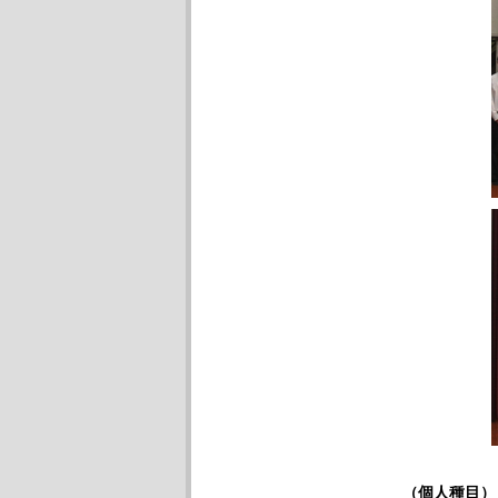
（個人種目
）