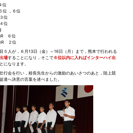
４位
位 ，６位
３位
４位
）
R ６位
R ２位
目５人が，６月13日（金）～16日（月）まで，熊本で行われる
出場
することになり，そこで
６位以内に入ればインターハイ出
とになります。
壮行会を行い，校長先生からの激励のあいさつのあと，陸上競
徒達へ決意の言葉を述べました。