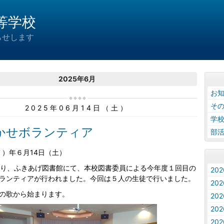
等学校
らせします
2025年6月
お
そ
2025年06月14日（土）
学
かせボランティア
部
７）年６月14日（土）
り、ふきあげ図書館にて、本校図書委員による今年度１回目の
20
ランティアが行われました。今回は５人の生徒で行いました。
20
の歌から始まります。
20
20
20