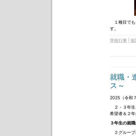
１種目でも
す。
学校行事
個
就職・
ス～
2025（令
２・３年生
希望者＆２年
３年生の就職
２グループ