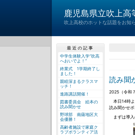
鹿児島県立吹上高
吹上高校のホットな話題をお知
最近の記事
中学生体験入学“吹高
へおいでよ！”
終業式 1学期終了し
ました！
読み聞
親睦深まるクラスマ
ッチ！
2025（令和
進路講話開催！
本日14時よ
図書委員会 絵本の
読み聞かせ
読み聞かせボ
野球部 南薩地区大
まずは導入
会優勝！
高齢者施設で家庭ク
ラブボランティア活