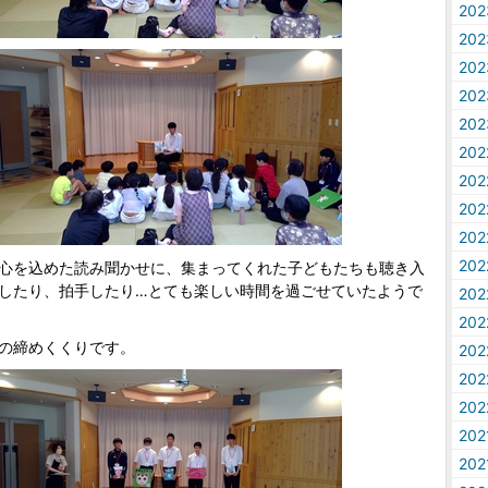
20
20
20
20
20
20
20
20
20
20
心を込めた読み聞かせに、集まってくれた子どもたちも聴き入
したり、拍手したり…とても楽しい時間を過ごせていたようで
20
20
の締めくくりです。
20
20
20
20
20