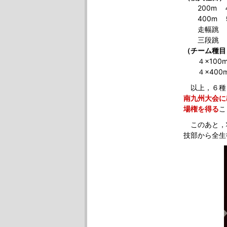
200m 
400m ５
走幅跳 
三段跳 
（チーム種目
４×100m
４×400m
以上，
６種
南九州大会に
場権を得る
こ
このあと，
技部から全生