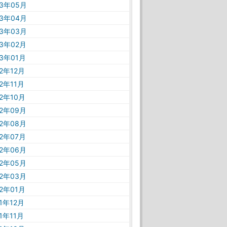
23年05月
23年04月
23年03月
23年02月
23年01月
22年12月
22年11月
22年10月
22年09月
22年08月
22年07月
22年06月
22年05月
22年03月
22年01月
21年12月
21年11月