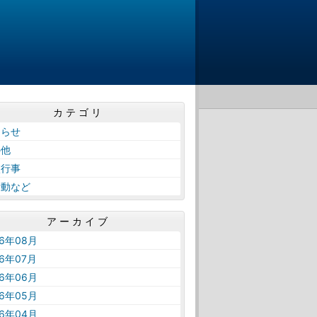
カテゴリ
知らせ
の他
校行事
活動など
アーカイブ
26年08月
26年07月
26年06月
26年05月
26年04月