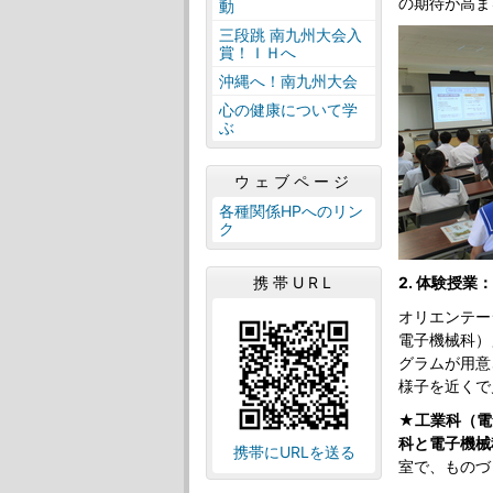
の期待が高ま
動
三段跳 南九州大会入
賞！ＩＨへ
沖縄へ！南九州大会
心の健康について学
ぶ
ウェブページ
各種関係HPへのリン
ク
携帯URL
2.
体験授業：
オリエンテー
電子機械科）
グラムが用意
様子を近くで
★工業科（電
科と電子機械
携帯にURLを送る
室で、ものづ