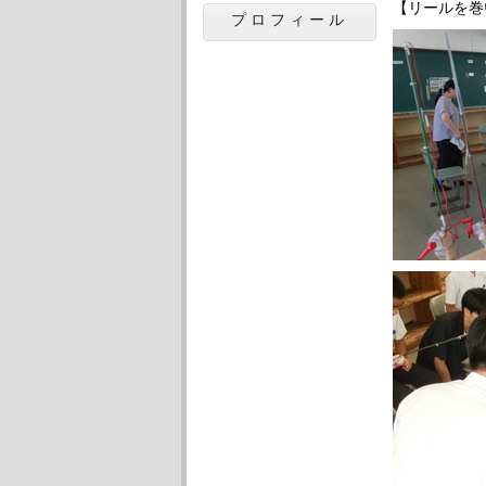
【リールを巻
プロフィール