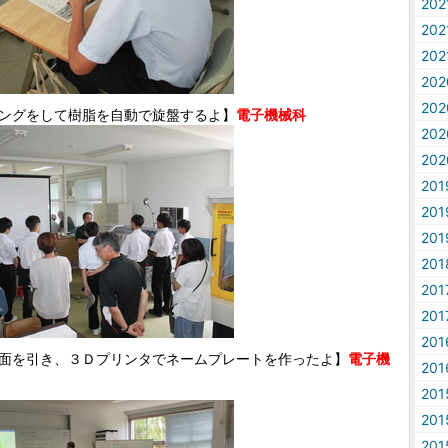
20
20
20
20
20
ングをして樹脂を自動で旋盤するよ】
電子機械科
20
20
20
20
20
20
20
20
20
面を引き、３Ｄプリンタでネームプレートを作ったよ】
電子機
20
20
20
20