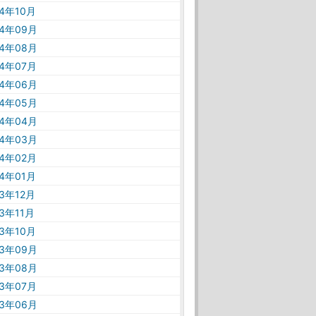
24年10月
24年09月
24年08月
24年07月
24年06月
24年05月
24年04月
24年03月
24年02月
24年01月
23年12月
23年11月
23年10月
23年09月
23年08月
23年07月
23年06月