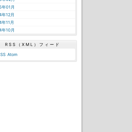
15年01月
14年12月
14年11月
14年10月
RSS（XML）フィード
RSS
Atom