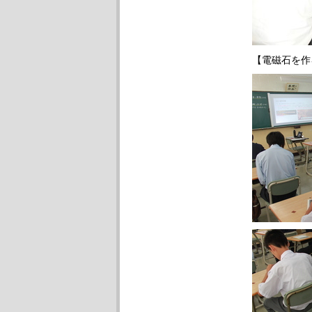
【電磁石を作