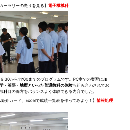
カーラリーの走りを見る】
電子機械科
9:30から11:00までのプログラムです。PC室での実習に加
学・英語・地歴といった普通教科の体験
も組み合わされてお
般科目の両方をバランスよく体験できる内容でした。
自己紹介カード、Excelで成績一覧表を作ってみよう！】
情報処理